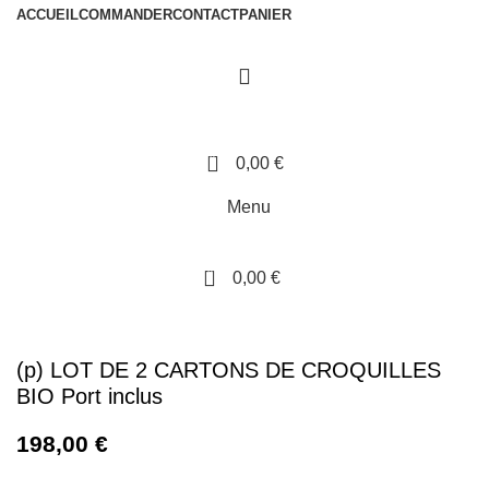
ACCUEIL
COMMANDER
CONTACT
PANIER
0
0,00
€
Menu
0
0,00
€
Click to enlarge
(p) LOT DE 2 CARTONS DE CROQUILLES
BIO Port inclus
198,00
€